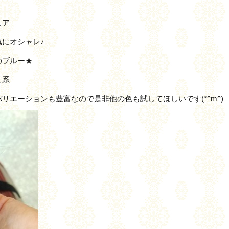
ュア
にオシャレ♪
のブルー★
ュ系
エーションも豊富なので是非他の色も試してほしいです(*^m^)